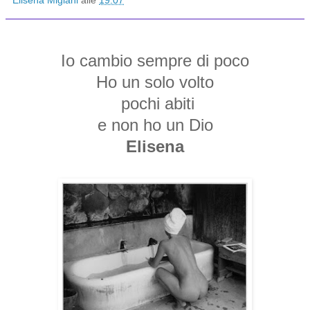
Elisena Migiani
alle
19:07
Io
cambio sempre di poco
Ho un solo volto
pochi abiti
e non ho un Dio
Elisena