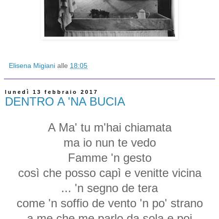
Elisena Migiani
alle
18:05
lunedì 13 febbraio 2017
DENTRO A 'NA BUCIA
A Ma' tu m'hai chiamata
ma io nun te vedo
Famme 'n gesto
così che posso capì e venitte vicina
... 'n segno de tera
come 'n soffio de vento 'n po' strano
a me che me parlo da sola e poi